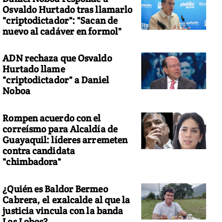
Osvaldo Hurtado tras llamarlo
"criptodictador": "Sacan de
nuevo al cadáver en formol"
ADN rechaza que Osvaldo
Hurtado llame
"criptodictador" a Daniel
Noboa
Rompen acuerdo con el
correísmo para Alcaldía de
Guayaquil: líderes arremeten
contra candidata
"chimbadora"
¿Quién es Baldor Bermeo
Cabrera, el exalcalde al que la
justicia vincula con la banda
Los Lobos?