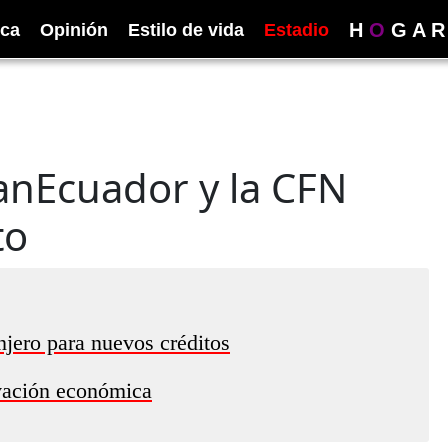
H
O
G
A
R
ica
Opinión
Estilo de vida
Estadio
anEcuador y la CFN
to
njero para nuevos créditos
ivación económica