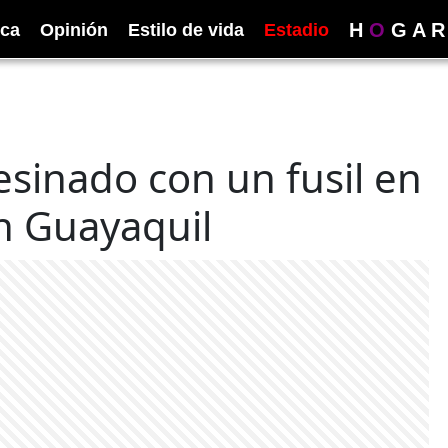
H
O
G
A
R
ica
Opinión
Estilo de vida
Estadio
esinado con un fusil en
en Guayaquil