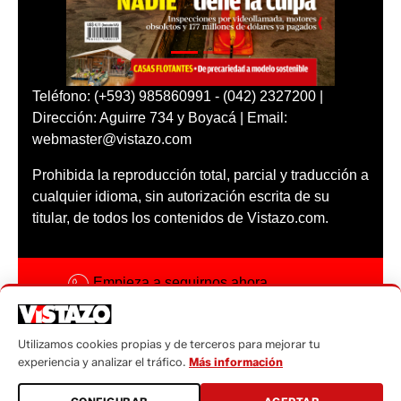
Teléfono: (+593) 985860991 - (042) 2327200 |
Dirección: Aguirre 734 y Boyacá | Email:
webmaster@vistazo.com
Prohibida la reproducción total, parcial y traducción a
cualquier idioma, sin autorización escrita de su
titular, de todos los contenidos de Vistazo.com.
Empieza a seguirnos ahora
Activar notificaciones
Utilizamos cookies propias y de terceros para mejorar tu
Código ética
experiencia y analizar el tráfico.
Más información
Sugerencias a: