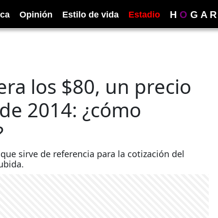
H
O
G
A
R
ica
Opinión
Estilo de vida
Estadio
era los $80, un precio
s de 2014: ¿cómo
?
que sirve de referencia para la cotización del
ubida.