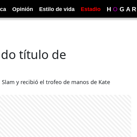
H
O
G
A
R
ica
Opinión
Estilo de vida
Estadio
do título de
d Slam y recibió el trofeo de manos de Kate