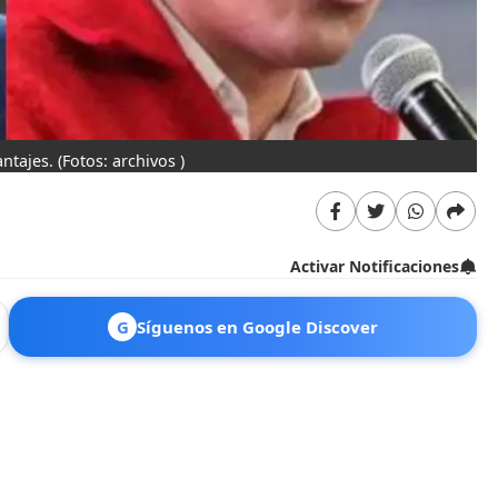
antajes.
(Fotos: archivos )
Activar Notificaciones
G
Síguenos en Google Discover