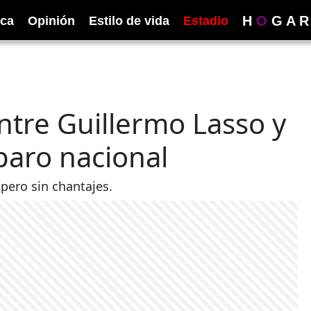
H
O
G
A
R
ica
Opinión
Estilo de vida
Estadio
tre Guillermo Lasso y
paro nacional
 pero sin chantajes.