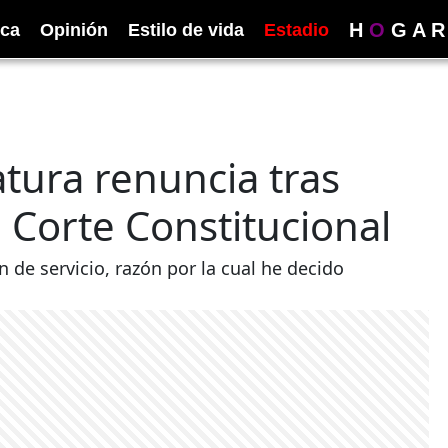
H
O
G
A
R
ica
Opinión
Estilo de vida
Estadio
atura renuncia tras
a Corte Constitucional
n de servicio, razón por la cual he decido