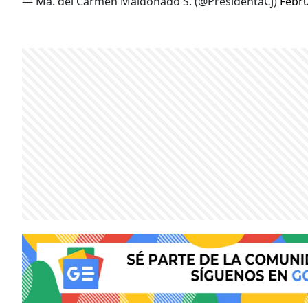
— Ma. del Carmen Maldonado S. (@PresidentaCJ)
Febru