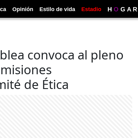
H
O
G
A
R
ica
Opinión
Estilo de vida
Estadio
blea convoca al pleno
omisiones
mité de Ética