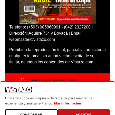
Teléfono: (+593) 985860991 - (042) 2327200 |
Dirección: Aguirre 734 y Boyacá | Email:
webmaster@vistazo.com
Prohibida la reproducción total, parcial y traducción a
cualquier idioma, sin autorización escrita de su
titular, de todos los contenidos de Vistazo.com.
Empieza a seguirnos ahora
Activar notificaciones
Utilizamos cookies propias y de terceros para mejorar tu
Código ética
experiencia y analizar el tráfico.
Más información
Sugerencias a:
CONFIGURAR
ACEPTAR