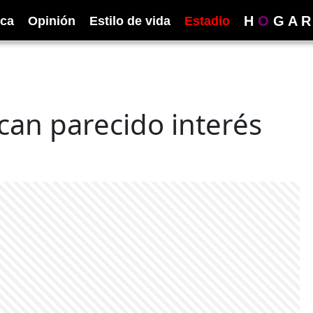
H
O
G
A
R
ica
Opinión
Estilo de vida
Estadio
an parecido interés