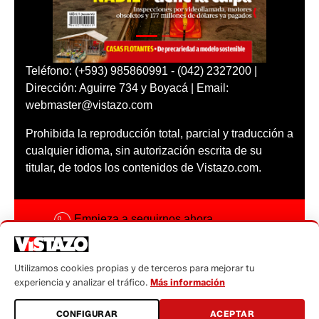
Teléfono: (+593) 985860991 - (042) 2327200 |
Dirección: Aguirre 734 y Boyacá | Email:
webmaster@vistazo.com
Prohibida la reproducción total, parcial y traducción a
cualquier idioma, sin autorización escrita de su
titular, de todos los contenidos de Vistazo.com.
Empieza a seguirnos ahora
Activar notificaciones
Utilizamos cookies propias y de terceros para mejorar tu
Código ética
experiencia y analizar el tráfico.
Más información
Sugerencias a:
CONFIGURAR
ACEPTAR
sugerencias@vistazo.com