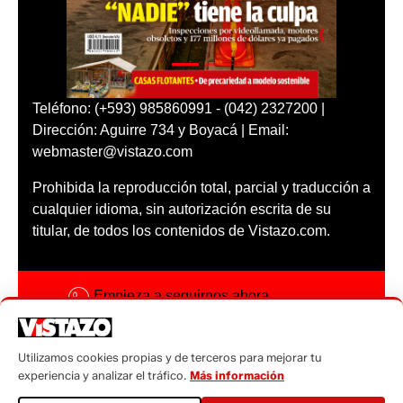
Teléfono: (+593) 985860991 - (042) 2327200 |
Dirección: Aguirre 734 y Boyacá | Email:
webmaster@vistazo.com
Prohibida la reproducción total, parcial y traducción a
cualquier idioma, sin autorización escrita de su
titular, de todos los contenidos de Vistazo.com.
Empieza a seguirnos ahora
Activar notificaciones
Utilizamos cookies propias y de terceros para mejorar tu
Código ética
experiencia y analizar el tráfico.
Más información
Sugerencias a: