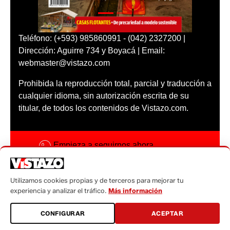
Teléfono: (+593) 985860991 - (042) 2327200 |
Dirección: Aguirre 734 y Boyacá | Email:
webmaster@vistazo.com
Prohibida la reproducción total, parcial y traducción a
cualquier idioma, sin autorización escrita de su
titular, de todos los contenidos de Vistazo.com.
Empieza a seguirnos ahora
Activar notificaciones
Utilizamos cookies propias y de terceros para mejorar tu
Código ética
experiencia y analizar el tráfico.
Más información
Sugerencias a:
CONFIGURAR
ACEPTAR
sugerencias@vistazo.com