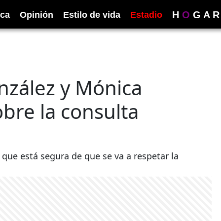
H
O
G
A
R
ica
Opinión
Estilo de vida
Estadio
nzález y Mónica
bre la consulta
 que está segura de que se va a respetar la