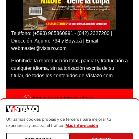
Teléfono: (+593) 985860991 - (042) 2327200 |
Dirección: Aguirre 734 y Boyacá | Email:
webmaster@vistazo.com
Prohibida la reproducción total, parcial y traducción a
cualquier idioma, sin autorización escrita de su
titular, de todos los contenidos de Vistazo.com.
Empieza a seguirnos ahora
Activar notificaciones
Utilizamos cookies propias y de terceros para mejorar tu
Código ética
experiencia y analizar el tráfico.
Más información
Sugerencias a: