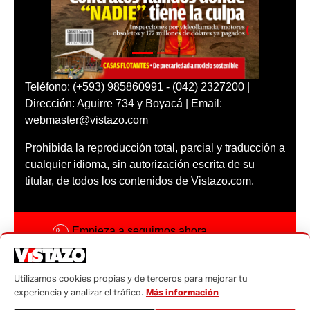
Teléfono: (+593) 985860991 - (042) 2327200 |
Dirección: Aguirre 734 y Boyacá | Email:
webmaster@vistazo.com
Prohibida la reproducción total, parcial y traducción a
cualquier idioma, sin autorización escrita de su
titular, de todos los contenidos de Vistazo.com.
Empieza a seguirnos ahora
Activar notificaciones
Utilizamos cookies propias y de terceros para mejorar tu
Código ética
experiencia y analizar el tráfico.
Más información
Sugerencias a: