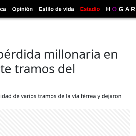
H
O
G
A
R
ica
Opinión
Estilo de vida
Estadio
pérdida millonaria en
ete tramos del
idad de varios tramos de la vía férrea y dejaron