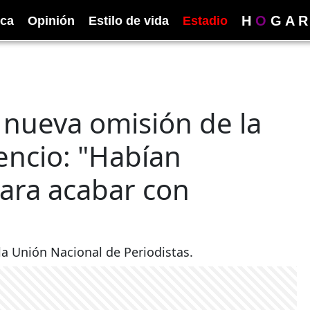
H
O
G
A
R
ica
Opinión
Estilo de vida
Estadio
a nueva omisión de la
cencio: "Habían
ara acabar con
la Unión Nacional de Periodistas.