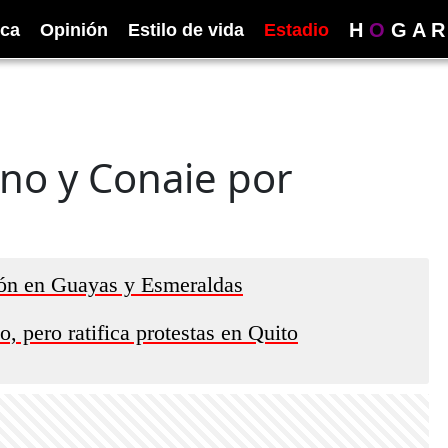
H
O
G
A
R
ica
Opinión
Estilo de vida
Estadio
no y Conaie por
ión en Guayas y Esmeraldas
, pero ratifica protestas en Quito