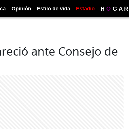
H
O
G
A
R
ica
Opinión
Estilo de vida
Estadio
reció ante Consejo de