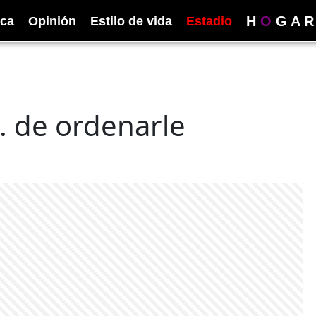
H
O
G
A
R
ica
Opinión
Estilo de vida
Estadio
. de ordenarle