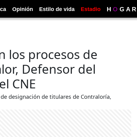
H
O
G
A
R
ica
Opinión
Estilo de vida
Estadio
n los procesos de
lor, Defensor del
el CNE
de designación de titulares de Contraloría,