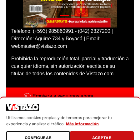
Teléfono: (+593) 985860991 - (042) 2327200 |
Dirección: Aguirre 734 y Boyacá | Email:
webmaster@vistazo.com
Prohibida la reproducción total, parcial y traducción a
cualquier idioma, sin autorización escrita de su
titular, de todos los contenidos de Vistazo.com.
Empieza a seguirnos ahora
Activar notificaciones
Utilizamos cookies propias y de terceros para mejorar tu
Código ética
experiencia y analizar el tráfico.
Más información
Sugerencias a:
CONFIGURAR
ACEPTAR
sugerencias@vistazo.com