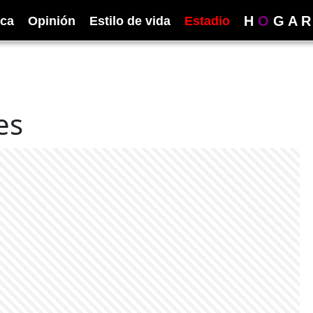
H
O
G
A
R
ica
Opinión
Estilo de vida
Estadio
es