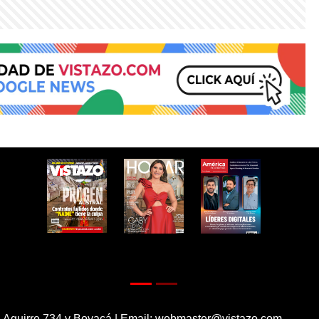
 Aguirre 734 y Boyacá | Email:
webmaster@vistazo.com