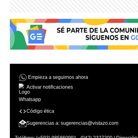
Empieza a seguirnos ahora
Activar notificaciones
Código ética
Sugerencias a:
sugerencias@vistazo.com
Teléfono: (+593) 985860991 - (042) 2327200 | Dirección: