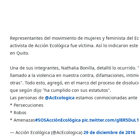
Representantes del movimiento de mujeres y feminista del E
activista de Acción Ecológica fue víctima. Así lo indicaron e
en Quito.
Una de sus integrantes, Nathalia Bonilla, detalló lo ocurrido.
llamado a la violencia en nuestra contra, difamaciones, intim
otras". Todo esto, agregó, en el marco del proceso de disoluc
que según dijo "ha cumplido con sus estatutos".
Las personas de
@AcEcologica
estamos conmocionadas ante la
* Persecuciones
* Robos
* Amenazas
#SOSAcciónEcológica
pic.twitter.com/gl8R5DuL
— Acción Ecológica (@AcEcologica)
29 de diciembre de 2016