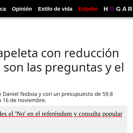
H
O
G
A
R
ica
Opinión
Estilo de vida
Estadio
peleta con reducción
 son las preguntas y el
te Daniel Noboa y con un presupuesto de 59,8
o 16 de noviembre.
les el 'No' en el referéndum y consulta popular