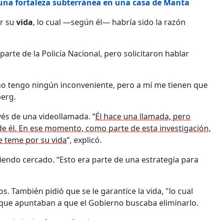
e, una fortaleza subterránea en una casa de Manta
r su
vida
, lo cual —según él— habría sido la razón
rte de la Policía Nacional, pero solicitaron hablar
'), no tengo ningún inconveniente, pero a mí me tienen que
berg.
vés de una videollamada. “
Él hace una llamada, pero
a de él. En ese momento, como parte de esta investigación,
e teme por su vida
”, explicó.
siendo cercado. “Esto era parte de una estrategia para
. También pidió que se le garantice la vida, "lo cual
 que apuntaban a que el Gobierno buscaba eliminarlo.