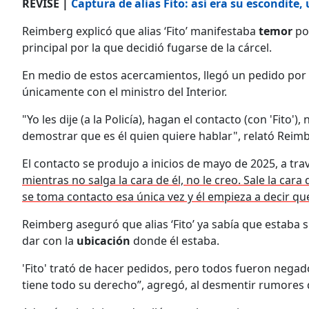
REVISE |
Captura de alias Fito: así era su escondit
Reimberg explicó que alias ‘Fito’ manifestaba
temor
po
principal por la que decidió fugarse de la cárcel.
En medio de estos acercamientos, llegó un pedido por pa
únicamente con el ministro del Interior.
"Yo les dije (a la Policía), hagan el contacto (con 'Fito
demostrar que es él quien quiere hablar", relató Reim
El contacto se produjo a inicios de mayo de 2025, a tra
mientras no salga la cara de él, no le creo. Sale la car
se toma contacto esa única vez y él empieza a decir qu
Reimberg aseguró que alias ‘Fito’ ya sabía que estaba 
dar con la
ubicación
donde él estaba.
'Fito' trató de hacer pedidos, pero todos fueron negados
tiene todo su derecho”, agregó, al desmentir rumores