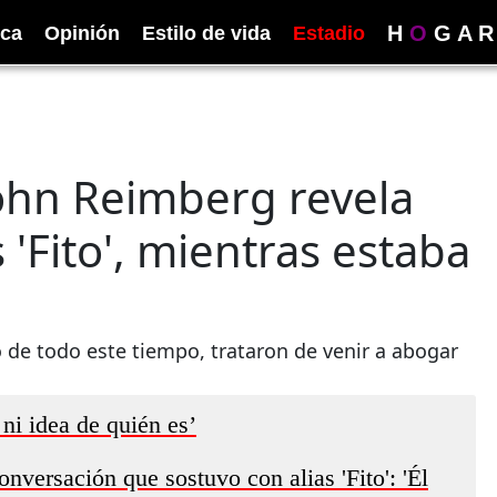
H
O
G
A
R
ica
Opinión
Estilo de vida
Estadio
John Reimberg revela
 'Fito', mientras estaba
de todo este tiempo, trataron de venir a abogar
 ni idea de quién es’
onversación que sostuvo con alias 'Fito': 'Él