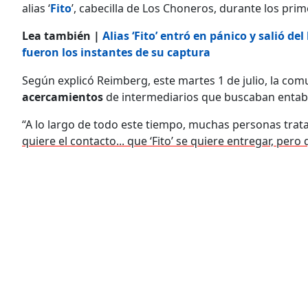
alias ‘
Fito
’, cabecilla de Los Choneros, durante los pr
Lea también |
Alias ‘Fito’ entró en pánico y salió d
fueron los instantes de su captura
Según explicó Reimberg, este martes 1 de julio, la comu
acercamientos
de intermediarios que buscaban entabla
“A lo largo de todo este tiempo, muchas personas trat
quiere el contacto... que ‘Fito’ se quiere entregar, per