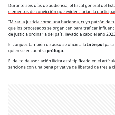
Durante seis días de audiencia, el fiscal general del E
elementos de convicción que evidenciarían la particip
“
Mirar la justicia como una hacienda, cuyo patrón de t
que los procesados se organicen para traficar influenc
de justicia ordinaria del país, llevado a cabo el año 2023
El conjuez también dispuso se oficie a la
Interpol
para 
quien se encuentra
prófuga
.
El delito de asociación ilícita está tipificado en el artí
sanciona con una pena privativa de libertad de tres a c