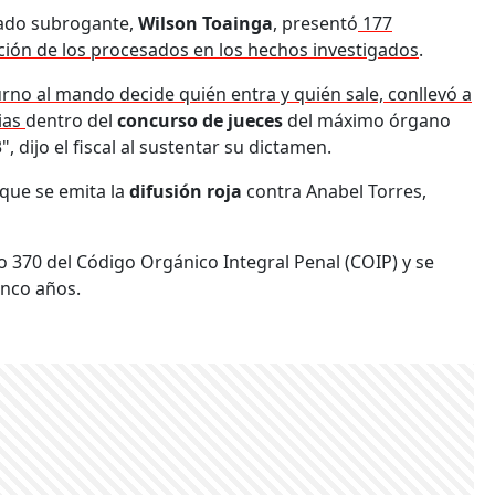
stado subrogante,
Wilson Toainga
, presentó
177
ación de los procesados en los hechos investigados
.
urno al mando decide quién entra y quién sale, conllevó a
ias
dentro del
concurso de jueces
del máximo órgano
", dijo el fiscal al sustentar su dictamen.
que se emita la
difusión roja
contra Anabel Torres,
culo 370 del Código Orgánico Integral Penal (COIP) y se
inco años.