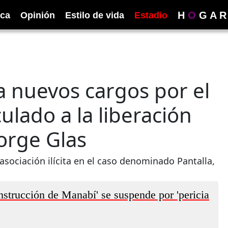
H
O
G
A
R
ica
Opinión
Estilo de vida
Estadio
 nuevos cargos por el
culado a la liberación
orge Glas
asociación ilícita en el caso denominado Pantalla,
strucción de Manabí' se suspende por 'pericia