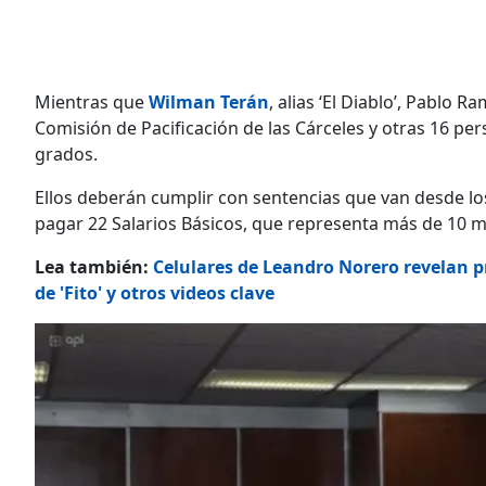
Mientras que
Wilman Terán
, alias ‘El Diablo’, Pablo R
Comisión de Pacificación de las Cárceles y otras 16 p
grados.
Ellos deberán cumplir con sentencias que van desde lo
pagar 22 Salarios Básicos, que representa más de 10 mi
Lea también:
Celulares de Leandro Norero revelan p
de 'Fito' y otros videos clave