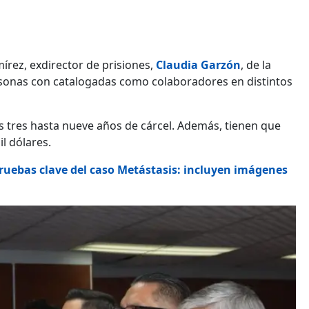
amírez, exdirector de prisiones,
Claudia Garzón
, de la
ersonas con catalogadas como colaboradores en distintos
s tres hasta nueve años de cárcel. Además, tienen que
l dólares.
ruebas clave del caso Metástasis: incluyen imágenes