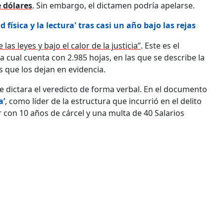
 dólares
. Sin embargo, el dictamen podría apelarse.
 física y la lectura' tras casi un año bajo las rejas
as leyes y bajo el calor de la justicia”
. Este es el
a cual cuenta con 2.985 hojas, en las que se describe la
 que los dejan en evidencia.
e dictara el veredicto de forma verbal. En el documento
a’
, ­como líder de la estructura que incurrió en el delito
r con 10 años de cárcel y una multa de 40 Salarios