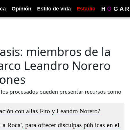
H
O
G
A
R
ica
Opinión
Estilo de vida
Estadio
asis: miembros de la
narco Leandro Norero
lones
ia, los procesados pueden presentar recursos como
ación con alias Fito y Leandro Norero?
La Roca', para ofrecer disculpas públicas en el