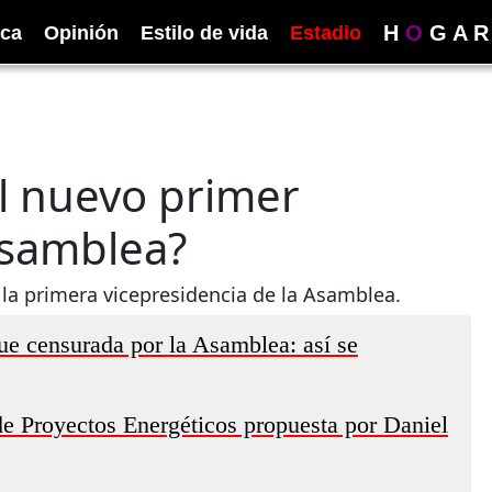
H
O
G
A
R
ica
Opinión
Estilo de vida
Estadio
el nuevo primer
Asamblea?
 la primera vicepresidencia de la Asamblea.
fue censurada por la Asamblea: así se
e Proyectos Energéticos propuesta por Daniel