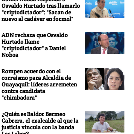
Osvaldo Hurtado tras llamarlo
"criptodictador": "Sacan de
nuevo al cadáver en formol"
ADN rechaza que Osvaldo
Hurtado llame
"criptodictador" a Daniel
Noboa
Rompen acuerdo con el
correísmo para Alcaldía de
Guayaquil: líderes arremeten
contra candidata
"chimbadora"
¿Quién es Baldor Bermeo
Cabrera, el exalcalde al que la
justicia vincula con la banda
Los Lobos?