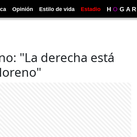
H
O
G
A
R
ica
Opinión
Estilo de vida
Estadio
no: "La derecha está
 Moreno"