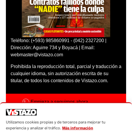
Teléfono: (+593) 985860991 - (042) 2327200 |
Dirección: Aguirre 734 y Boyacá | Email:
webmaster@vistazo.com
Prohibida la reproducción total, parcial y traducción a
cualquier idioma, sin autorización escrita de su
titular, de todos los contenidos de Vistazo.com.
Empieza a seguirnos ahora
Activar notificaciones
Utilizamos cookies propias y de terceros para mejorar tu
Código ética
experiencia y analizar el tráfico.
Más información