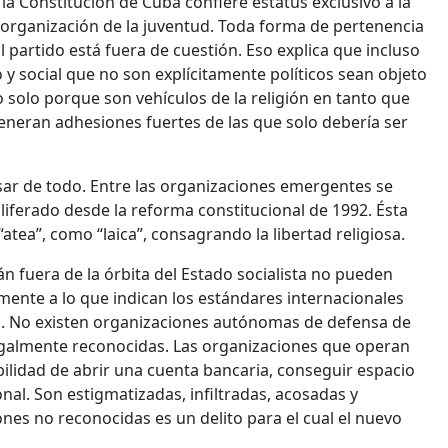
 la Constitución de Cuba confiere estatus exclusivo a la
 organización de la juventud. Toda forma de pertenencia
 al partido está fuera de cuestión. Eso explica que incluso
 y social que no son explícitamente políticos sean objeto
 solo porque son vehículos de la religión en tanto que
eneran adhesiones fuertes de las que solo debería ser
pesar de todo. Entre las organizaciones emergentes se
iferado desde la reforma constitucional de 1992. Ésta
 “atea”, como “laica”, consagrando la libertad religiosa.
n fuera de la órbita del Estado socialista no pueden
amente a lo que indican los estándares internacionales
es. No existen organizaciones autónomas de defensa de
egalmente reconocidas. Las organizaciones que operan
ilidad de abrir una cuenta bancaria, conseguir espacio
onal. Son estigmatizadas, infiltradas, acosadas y
nes no reconocidas es un delito para el cual el nuevo