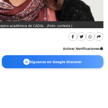
ra académica de CADAL ​​​​​​.
(Foto: cortesía )
Activar Notificaciones
G
Síguenos en Google Discover