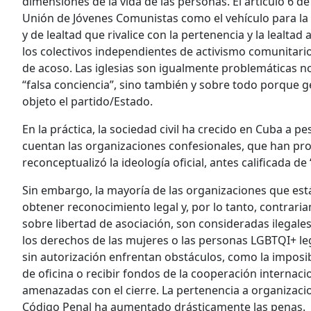
dimensiones de la vida de las personas. El artículo 6 de
Unión de Jóvenes Comunistas como el vehículo para la
y de lealtad que rivalice con la pertenencia y la lealtad
los colectivos independientes de activismo comunitario
de acoso. Las iglesias son igualmente problemáticas no
“falsa conciencia”, sino también y sobre todo porque g
objeto el partido/Estado.
En la práctica, la sociedad civil ha crecido en Cuba a 
cuentan las organizaciones confesionales, que han prol
reconceptualizó la ideología oficial, antes calificada de
Sin embargo, la mayoría de las organizaciones que está
obtener reconocimiento legal y, por lo tanto, contrari
sobre libertad de asociación, son consideradas ilegal
los derechos de las mujeres o las personas LGBTQI+ l
sin autorización enfrentan obstáculos, como la imposib
de oficina o recibir fondos de la cooperación internaci
amenazadas con el cierre. La pertenencia a organizacio
Código Penal ha aumentado drásticamente las penas.