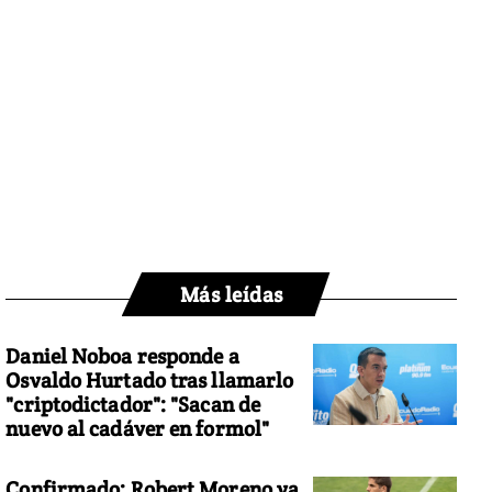
Más leídas
Daniel Noboa responde a
Osvaldo Hurtado tras llamarlo
"criptodictador": "Sacan de
nuevo al cadáver en formol"
Confirmado: Robert Moreno ya