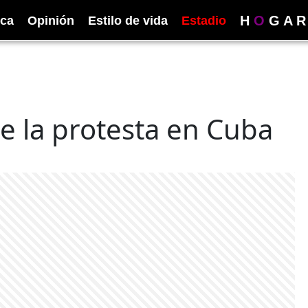
H
O
G
A
R
ica
Opinión
Estilo de vida
Estadio
e la protesta en Cuba