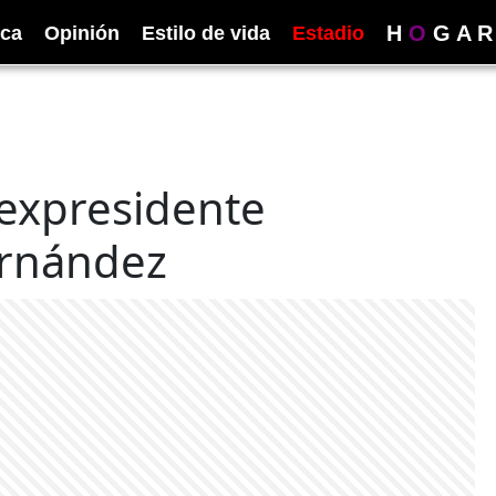
H
O
G
A
R
ica
Opinión
Estilo de vida
Estadio
expresidente
ernández