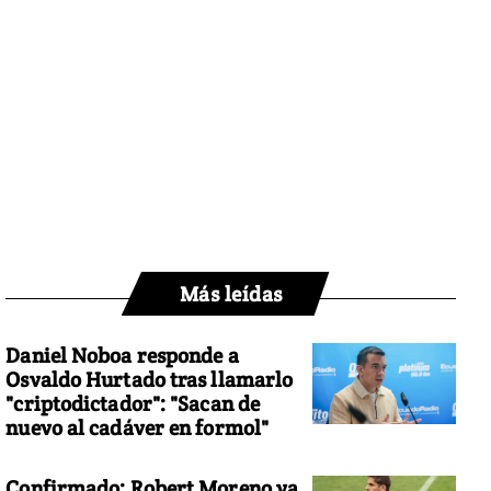
Más leídas
Daniel Noboa responde a
Osvaldo Hurtado tras llamarlo
"criptodictador": "Sacan de
nuevo al cadáver en formol"
Confirmado: Robert Moreno ya