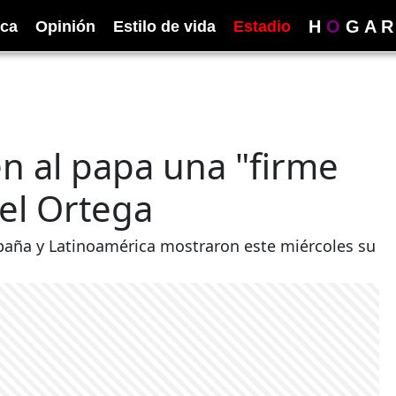
H
O
G
A
R
ica
Opinión
Estilo de vida
Estadio
en al papa una "firme
iel Ortega
spaña y Latinoamérica mostraron este miércoles su