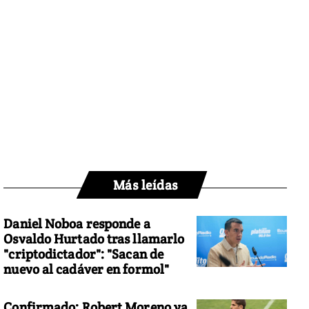
Más leídas
Daniel Noboa responde a
Osvaldo Hurtado tras llamarlo
"criptodictador": "Sacan de
nuevo al cadáver en formol"
Confirmado: Robert Moreno ya