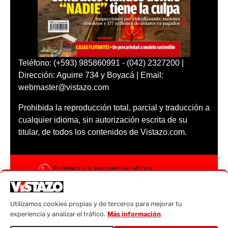
Teléfono: (+593) 985860991 - (042) 2327200 |
Dirección: Aguirre 734 y Boyacá | Email:
webmaster@vistazo.com
Prohibida la reproducción total, parcial y traducción a
cualquier idioma, sin autorización escrita de su
titular, de todos los contenidos de Vistazo.com.
Empieza a seguirnos ahora
Activar notificaciones
Utilizamos cookies propias y de terceros para mejorar tu
Código ética
experiencia y analizar el tráfico.
Más información
Sugerencias a: