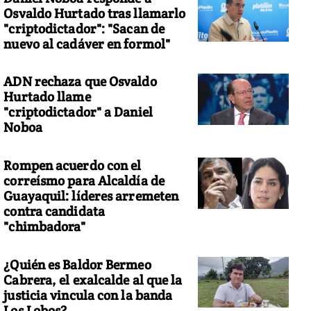
Osvaldo Hurtado tras llamarlo
"criptodictador": "Sacan de
nuevo al cadáver en formol"
ADN rechaza que Osvaldo
Hurtado llame
"criptodictador" a Daniel
Noboa
Rompen acuerdo con el
correísmo para Alcaldía de
Guayaquil: líderes arremeten
contra candidata
"chimbadora"
¿Quién es Baldor Bermeo
Cabrera, el exalcalde al que la
justicia vincula con la banda
Los Lobos?