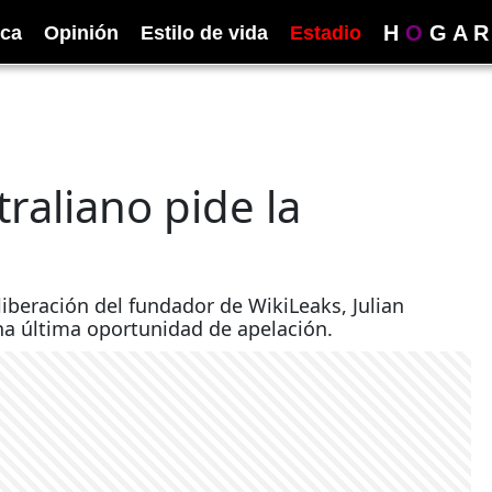
H
O
G
A
R
ica
Opinión
Estilo de vida
Estadio
traliano pide la
 liberación del fundador de WikiLeaks, Julian
una última oportunidad de apelación.