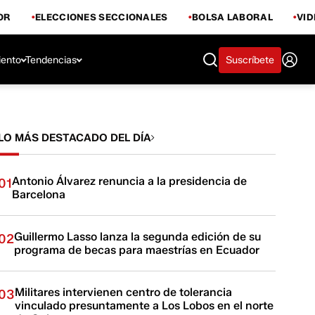
OR
ELECCIONES SECCIONALES
BOLSA LABORAL
VI
iento
Tendencias
Suscríbete
LO MÁS DESTACADO DEL DÍA
Antonio Álvarez renuncia a la presidencia de
01
Barcelona
Guillermo Lasso lanza la segunda edición de su
02
programa de becas para maestrías en Ecuador
Militares intervienen centro de tolerancia
03
vinculado presuntamente a Los Lobos en el norte