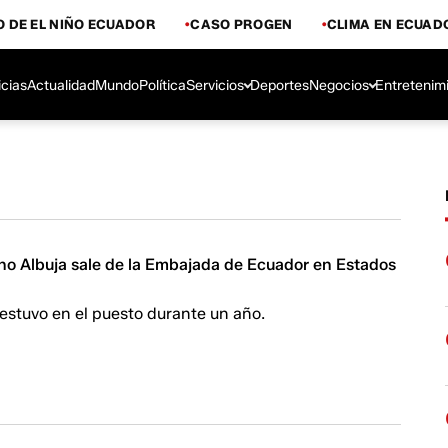
 DE EL NIÑO ECUADOR
CASO PROGEN
CLIMA EN ECUAD
icias
Actualidad
Mundo
Política
Servicios
Deportes
Negocios
Entretenim
o Albuja sale de la Embajada de Ecuador en Estados
 estuvo en el puesto durante un año.