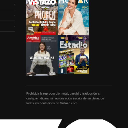
›
›
›
Prohibida la reproducción total, parcial y traducción a
cualquier idioma, sin autorización escrita de su titular, de
todos los contenidos de Vistazo.com.