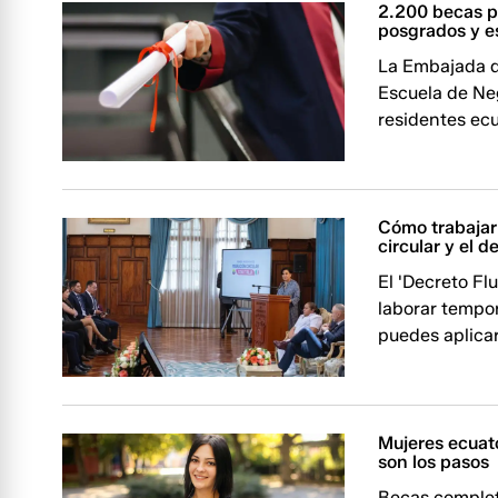
2.200 becas p
posgrados y e
La Embajada d
Escuela de Ne
residentes ec
Cómo trabajar
circular y el d
El 'Decreto Fl
laborar tempo
puedes aplicar
Mujeres ecuato
son los pasos
Becas complet