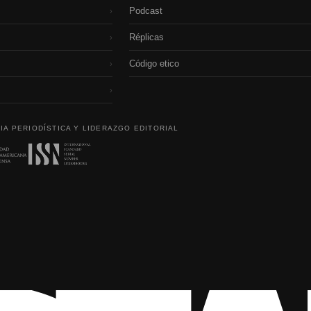
Podcast
›
Réplicas
›
Código etico
›
›
IA PERIODÍSTICA Y LIDERAZGO EDITORIAL