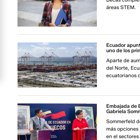
áreas STEM.
Ecuador apunta
uno de los pri
Aparte de aume
del Norte, Ecu
ecuatorianos 
Embajada de E
Gabriela Som
Sommerfeld de
más opciones p
en el sectores