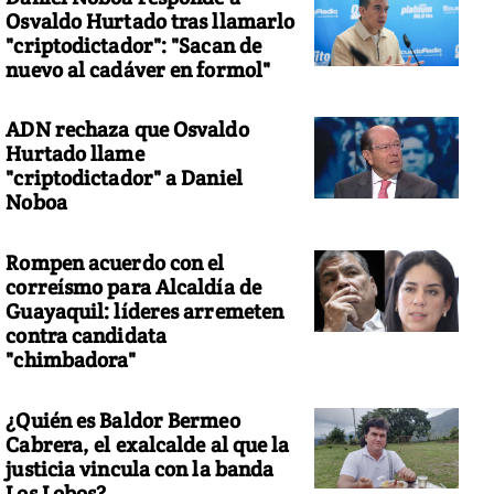
Osvaldo Hurtado tras llamarlo
"criptodictador": "Sacan de
nuevo al cadáver en formol"
ADN rechaza que Osvaldo
Hurtado llame
"criptodictador" a Daniel
Noboa
Rompen acuerdo con el
correísmo para Alcaldía de
Guayaquil: líderes arremeten
contra candidata
"chimbadora"
¿Quién es Baldor Bermeo
Cabrera, el exalcalde al que la
justicia vincula con la banda
Los Lobos?