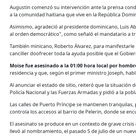
Augustin comenzó su intervención ante la prensa cond
a la comunidad haitiana que vive en la República Domi
Asimismo, agradeció al presidente dominicano, Luis A
al orden democrático", como señaló el mandatario a tra
También minicano, Roberto Álvarez, para manifestarle s
canciller doofrecer toda la ayuda posible que el Gobie
Moise fue asesinado a la 01:00 hora local por homb
residencia y que, según el primer ministro Joseph, hab
Al anunciar el estado de sitio, reiteró que la situación 
Policía Nacional y las Fuerzas Armadas y pidió a la po
Las calles de Puerto Príncipe se mantienen tranquilas, p
controla los accesos al barrio de Pelerin, donde se enc
El asesinato se produce en un contexto de grave crisis 
llevó al nombramiento, el pasado 5 de julio de un nuevo