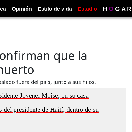
H
O
G
A
R
ica
Opinión
Estilo de vida
Estadio
confirman que la
muerto
slado fuera del país, junto a sus hijos.
esidente Jovenel Moise, en su casa
 del presidente de Haití, dentro de su