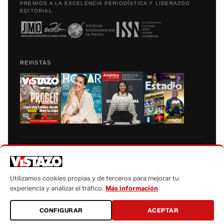
PREMIOS A LA EXCELENCIA PERIODÍSTICA Y LIDERAZGO
EDITORIAL
REVISTAS
Prohibida la reproducción total, parcial y traducción a cualquier idioma, sin
autorización escrita de su titular, de todos los contenidos de Vistazo.com.
Utilizamos cookies propias y de terceros para mejorar tu
experiencia y analizar el tráfico.
Más información
CONFIGURAR
ACEPTAR