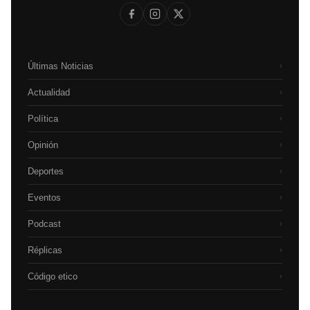
Últimas Noticias
›
Actualidad
›
Política
›
Opinión
›
Deportes
›
Eventos
›
Podcast
›
Réplicas
›
Código etico
›