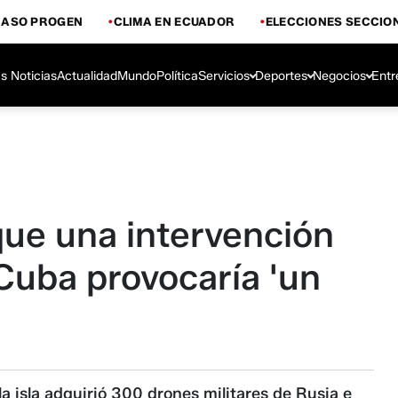
CASO PROGEN
CLIMA EN ECUADOR
ELECCIONES SECCIO
s Noticias
Actualidad
Mundo
Política
Servicios
Deportes
Negocios
Entr
que una intervención
 Cuba provocaría 'un
a isla adquirió 300 drones militares de Rusia e