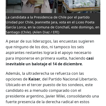
La candidata a la Presidencia de Chile por el partido
Unidad por Chile, Jeannette Jara, vota en el Liceo Poeta
García Lorca, en la comuna de Conchalí, este domingo, en
Santiago (Chile).
(Ailen Diaz / EFE)
A pesar de sus liderazgos, las encuestas sugieren
que ninguno de los dos, ni tampoco los seis
aspirantes restantes logrará el apoyo necesario
para imponerse en primera vuelta, haciendo
casi
inevitable un balotaje el 14 de diciembre
.
Además, la ultraderecha se refuerza con las
opciones de
Kaiser
, del Partido Nacional Libertario.
Ubicado en el tercer puesto de los sondeos, este
candidato es a menudo comparado con el
presidente argentino, Javier Milei, consolidando una
fuerte presencia de la derecha radical en estos