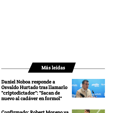
Más leídas
Daniel Noboa responde a
Osvaldo Hurtado tras llamarlo
"criptodictador": "Sacan de
nuevo al cadáver en formol"
Confirmado: Robert Moreno ya