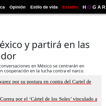
H
O
G
A
R
ica
Opinión
Estilo de vida
Estadio
xico y partirá en las
ador
conversaciones en México se centrarán en
n cooperación en la lucha contra el narco.
arez por su postura en contra del Cartel de
orrea por el ‘Cártel de los Soles’ vinculado a