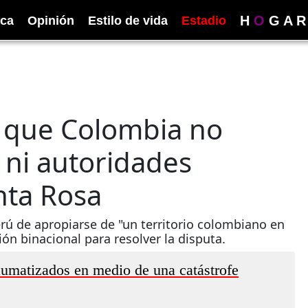
H
O
G
A
R
ica
Opinión
Estilo de vida
Estadio
a que Colombia no
 ni autoridades
nta Rosa
rú de apropiarse de "un territorio colombiano en
n binacional para resolver la disputa.
aumatizados en medio de una catástrofe