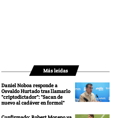
Más leídas
Daniel Noboa responde a
Osvaldo Hurtado tras llamarlo
"criptodictador": "Sacan de
nuevo al cadáver en formol"
Confirmado: Robert Moreno ya