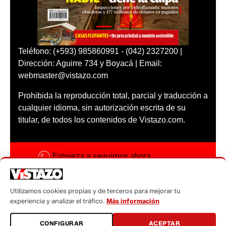
Teléfono: (+593) 985860991 - (042) 2327200 |
Dirección: Aguirre 734 y Boyacá | Email:
webmaster@vistazo.com
Prohibida la reproducción total, parcial y traducción a
cualquier idioma, sin autorización escrita de su
titular, de todos los contenidos de Vistazo.com.
Empieza a seguirnos ahora
Activar notificaciones
Utilizamos cookies propias y de terceros para mejorar tu
Código ética
experiencia y analizar el tráfico.
Más información
Sugerencias a:
CONFIGURAR
ACEPTAR
sugerencias@vistazo.com