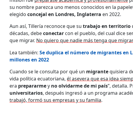
misión fue
preparase académica y profesionalmente
p
su nombre parezca uno menos conocidos en la papeleta,
elegido
concejal en Londres, Inglaterra
en 2022.
Aun así, Tillería reconoce que su
trabajo en territorio
décadas, debe
conectar
con el pueblo, del cual dice se
que migrar.
No quiero que nadie más tenga que migra
Lea también:
Se duplica el número de migrantes en L
millones en 2022
Cuando se le consulta por qué un
migrante
quisiera d
vida política ecuatoriana,
él asevera que esa idea siem
era
prepararme
y
no olvidarme de mi país
”, detalla.
universitarios
, después ingresó a un programa acad
trabajó, formó sus empresas y su familia
.