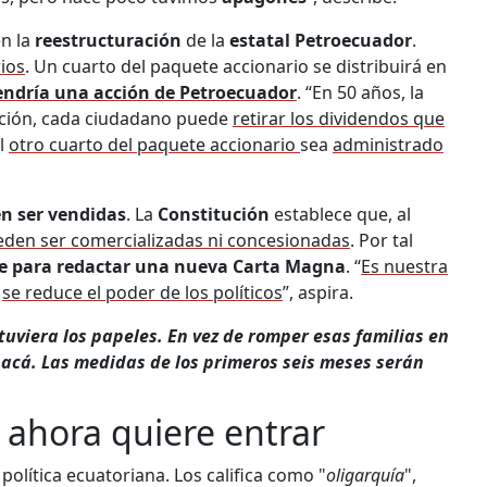
en la
reestructuración
de la
estatal Petroecuador
.
ios
. Un cuarto del paquete accionario se distribuirá en
endría una acción de Petroecuador
. “En 50 años, la
cción, cada ciudadano puede
retirar los dividendos que
el
otro cuarto del paquete accionario
sea
administrado
en ser vendidas
. La
Constitución
establece que, al
den ser comercializadas ni concesionadas
. Por tal
te para redactar una nueva Carta Magna
. “
Es nuestra
n
se reduce el poder de los políticos
”, aspira.
 tuviera los papeles. En vez de romper esas familias en
acá. Las medidas de los primeros seis meses serán
e ahora quiere entrar
a política ecuatoriana. Los califica como "
oligarquía
",