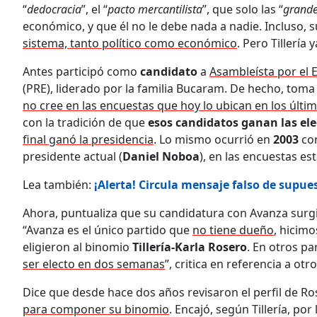
“
dedocracia
”, el “
pacto mercantilista
”, que solo las “
grande
económico, y que él no le debe nada a nadie. Incluso,
sistema, tanto político como económico
. Pero Tillería
Antes participó como
candidato
a
Asambleísta por el E
(PRE), liderado por la familia Bucaram. De hecho, toma
no cree en las encuestas que hoy lo ubican en los últi
con la tradición de que
esos candidatos ganan las el
final ganó la presidencia
. Lo mismo ocurrió en
2003
co
presidente actual (
Daniel Noboa
), en las encuestas e
Lea también:
¡Alerta! Circula mensaje falso de supu
Ahora, puntualiza que su candidatura con Avanza surgi
“Avanza es el único partido que
no tiene dueño
, hicimo
eligieron al binomio
Tillería-Karla Rosero
. En otros pa
ser electo en dos semanas
”, critica en referencia a ot
Dice que desde hace dos años revisaron el perfil de R
para componer su binomio
. Encajó, según Tillería, por