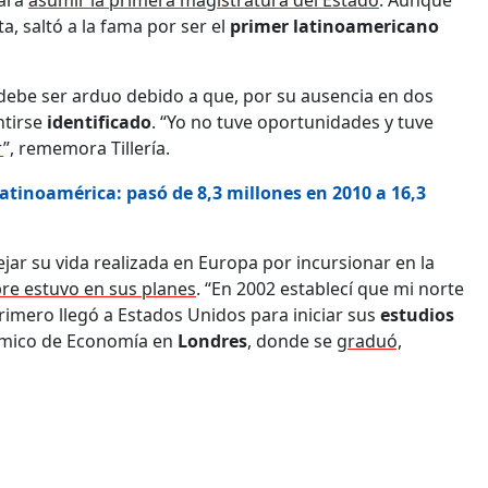
ara
asumir la primera magistratura del Estado
. Aunque
 saltó a la fama por ser el
primer latinoamericano
debe ser arduo debido a que, por su ausencia en dos
ntirse
identificado
. “Yo no tuve oportunidades y tuve
r
”, rememora Tillería.
atinoamérica: pasó de 8,3 millones en 2010 a 16,3
ejar su vida realizada en Europa por incursionar en la
pre estuvo en sus planes
. “En 2002 establecí que mi norte
 Primero llegó a Estados Unidos para iniciar sus
estudios
émico de Economía en
Londres
, donde se
graduó,