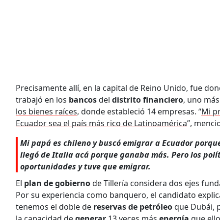
Precisamente allí, en la capital de Reino Unido, fue don
trabajó en los
bancos
del
distrito financiero
, uno más
los bienes raíces
, donde estableció 14 empresas. “
Mi p
Ecuador sea el país más rico de Latinoamérica
”, menci
Mi papá es chileno y buscó emigrar a Ecuador porqu
llegó de Italia acá porque ganaba más. Pero los polí
oportunidades y tuve que emigrar.
El
plan de gobierno
de Tillería considera dos ejes fun
Por su experiencia como banquero, el candidato explic
tenemos el doble de
reservas de petróleo
que Dubái, 
la capacidad de
generar
13 veces más
energía
que ell