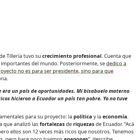
de Tillería tuvo su
crecimiento profesional
. Cuenta que
 importantes del mundo. Posteriormente, se
dedico a
royecto no es para ser presidente, sino para que
ona.
e era un país de oportunidades. Mi bisabuelo materno
ticos hicieron a Ecuador un país tan pobre. Yo no tuve
damentales para su proyecto: la
política
y la
economía
.
a que analizó las
fortalezas
de
riquezas
de Ecuador. “Acá
pero ellos son 12 veces más ricos que nosotros. Tenemos
os, pero hace poco tuvimos
apagones
”, describe.