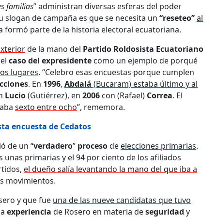
s familias
” administran diversas esferas del poder
 su slogan de campaña es que se necesita un
“reseteo”
al
 ya formó parte de la historia electoral ecuatoriana.
xterior
de la mano del
Partido Roldosista Ecuatoriano
 el
caso del expresidente
como un ejemplo de porqué
mos lugares
. “Celebro esas encuestas porque cumplen
ecciones
. En
1996
,
Abdalá
(Bucaram) estaba último y al
n
Lucio
(Gutiérrez), en
2006
con (Rafael)
Correa
. El
staba
sexto entre ocho
”, rememora.
esta encuesta de Cedatos
ó de un “
verdadero
”
proceso
de
elecciones primarias
.
s unas primarias y el 94 por ciento de los afiliados
rtidos,
el dueño salía levantando la mano del que iba a
ros movimientos.
osero y que fue
una de las nueve candidatas que tuvo
 la
experiencia
de Rosero en materia de
seguridad
y