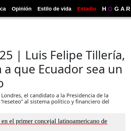
H
O
G
A
R
ica
Opinión
Estilo de vida
Estadio
 | Luis Felipe Tillería,
a a que Ecuador sea un
o
Londres, el candidato a la Presidencia de la
eseteo” al sistema político y financiero del
ó en el primer concejal latinoamericano de