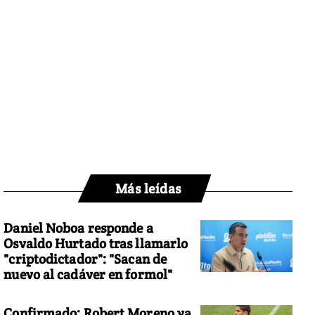
Más leídas
Daniel Noboa responde a
Osvaldo Hurtado tras llamarlo
"criptodictador": "Sacan de
nuevo al cadáver en formol"
Confirmado: Robert Moreno ya