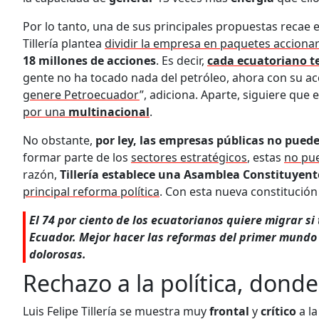
Por lo tanto, una de sus principales propuestas recae 
Tillería plantea
dividir la empresa en paquetes accionar
18 millones de acciones
. Es decir,
cada ecuatoriano t
gente no ha tocado nada del petróleo, ahora con su a
genere Petroecuador
”, adiciona. Aparte, siguiere que 
por una
multinacional
.
No obstante,
por ley, las empresas públicas no pued
formar parte de los
sectores estratégicos
, estas
no pue
razón,
Tillería establece una Asamblea Constituyen
principal reforma política
. Con esta nueva constitució
El 74 por ciento de los ecuatorianos quiere migrar si
Ecuador. Mejor hacer las reformas del primer mundo 
dolorosas.
Rechazo a la política, dond
Luis Felipe Tillería se muestra muy
frontal
y
crítico
a l