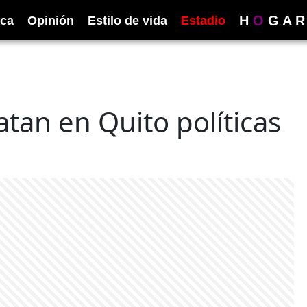
H
O
G
A
R
ica
Opinión
Estilo de vida
Estadio
tan en Quito políticas