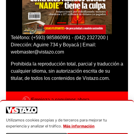
Teléfono: (+593) 985860991 - (042) 2327200 |
Dirección: Aguirre 734 y Boyacá | Email:
webmaster@vistazo.com
Prohibida la reproducción total, parcial y traducción a
cualquier idioma, sin autorización escrita de su
titular, de todos los contenidos de Vistazo.com.
Empieza a seguirnos ahora
Activar notificaciones
Utilizamos cookies propias y de terceros para mejorar tu
Código ética
experiencia y analizar el tráfico.
Más información
Sugerencias a: