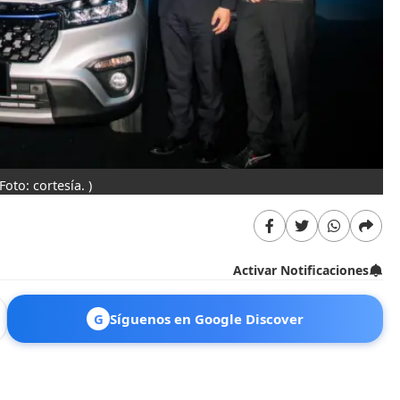
(Foto: cortesía. )
Activar Notificaciones
G
Síguenos en Google Discover