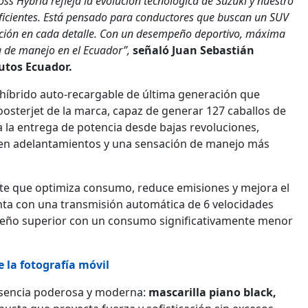
ss Hybrid refleja la evolución tecnológica de Suzuki y nuestro
eficientes. Está pensado para conductores que buscan un SUV
vación en cada detalle. Con un desempeño deportivo, máxima
a de manejo en el Ecuador”,
señaló Juan Sebastián
utos Ecuador.
híbrido auto-recargable de última generación que
osterjet de la marca, capaz de generar 127 caballos de
 la entrega de potencia desde bajas revoluciones,
 en adelantamientos y una sensación de manejo más
ente que optimiza consumo, reduce emisiones y mejora el
a con una transmisión automática de 6 velocidades
mpeño superior con un consumo significativamente menor
e la fotografía móvil
esencia poderosa y moderna:
mascarilla piano black,