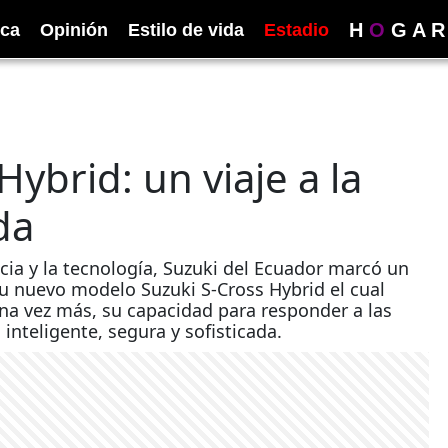
H
O
G
A
R
ica
Opinión
Estilo de vida
Estadio
ybrid: un viaje a la
da
cia y la tecnología, Suzuki del Ecuador marcó un
 su nuevo modelo Suzuki S-Cross Hybrid el cual
na vez más, su capacidad para responder a las
nteligente, segura y sofisticada.