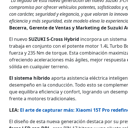
“La llegada de esta nueva generación del nuevo Suzuki S-Cro
compromiso por ofrecer vehículos potentes, sofisticados y 
con carácter, seguridad y elegancia, y que valoran la inno
eficiencia y más seguridad, este modelo eleva la experienci
Becerra, Gerente de Ventas y Marketing de Suzuki A
El nuevo
SUZUKI S-Cross Hybrid
incorpora un sistema 
trabaja en conjunto con el potente motor 1.4L Turbo Bo
fuerza y 235 Nm de torque. Esta combinación maximiza
ofreciendo aceleraciones más ágiles, mejor respuesta
sólida en cualquier terreno.
El sistema híbrido
aporta asistencia eléctrica intelig
desempeño en la conducción. Todo esto se complement
que equilibra eficiencia y confort, logrando un dese
frente a motores tradicionales.
LEA:
El arte de capturar más: Xiaomi 15T Pro redefin
El diseño de esta nueva generación destaca por su pr