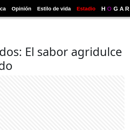
H
O
G
A
R
ica
Opinión
Estilo de vida
Estadio
dos: El sabor agridulce
ado